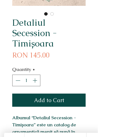
Detaliul
Secession -
Timișoara
Price
RON 145.00
Quantity
*
Add to Cart
Albumul “Detaliul Secession -
Timișoara” este un catalog de
ornamentică menit să pună în