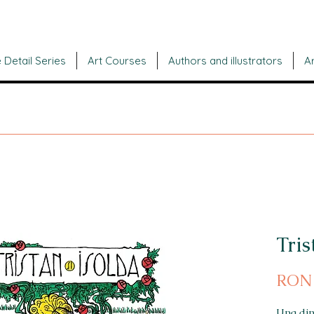
 Detail Series
Art Courses
Authors and illustrators
Ar
Tris
RON 
Una din