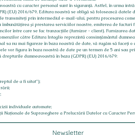
oastră cu caracter personal sunt în siguranță. Astfel, în urma intră
PR) (EU) 2016/679, Editura noastră se obligă să folosească datele
e transmiteți prin intermediul e-mail-ului, pentru procesarea come
îmbunătățirea și prestarea serviciilor noastre, emiterea de facturi fi
ăncilor între care se fac tranzacțiile (furnizor - client). Furnizarea
omenzilor către Editura Intaglio reprezintă consimțământul dumneav
l sa nu mai figureze în baza noastră de date, vă rugăm să faceți o
datele vor figura în baza noastră de date pe un termen de 5 ani sau p
nță drepturile dumneavoastră în baza (GDPR) (EU) 2016/679:
eptul de a fi uitat”);
rării;
;
cizii individuale automate;
ţii Naţionale de Supraveghere a Prelucrării Datelor cu Caracter Per
Newsletter