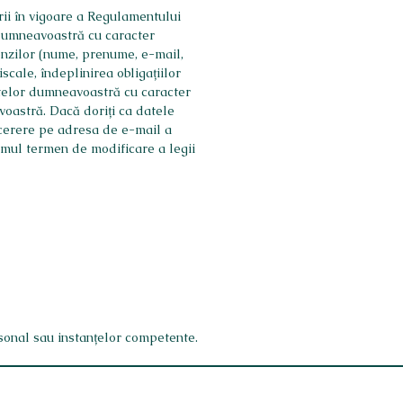
rii în vigoare a Regulamentului
 dumneavoastră cu caracter
nzilor (nume, prenume, e-mail,
scale, îndeplinirea obligațiilor
 datelor dumneavoastră cu caracter
oastră. Dacă doriți ca datele
 cerere pe adresa de e-mail a
rimul termen de modificare a legii
sonal sau instanțelor competente.