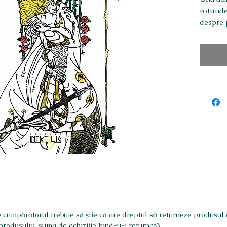
rotunde,
despre 
dragoste
Poveste
copertă 
30 pagi
copertă
 cumpărătorul trebuie să știe că are dreptul să returneze produsul a
produsului, suma de achiziție fiind-u-i returnată.