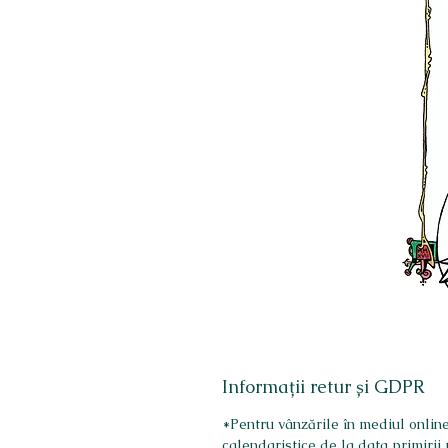
Informații retur și GDPR
*Pentru vânzările în mediul online
calendaristice de la data primirii 