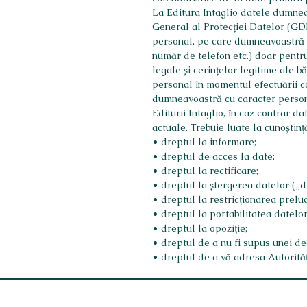
La Editura Intaglio datele dumneav
General al Protecției Datelor (GD
personal, pe care dumneavoastră l
număr de telefon etc.) doar pentru 
legale și cerințelor legitime ale b
personal în momentul efectuării c
dumneavoastră cu caracter persona
Editurii Intaglio, în caz contrar 
actuale. Trebuie luate la cunoști
• dreptul la informare;
• dreptul de acces la date;
• dreptul la rectificare;
• dreptul la ștergerea datelor („dr
• dreptul la restricționarea preluc
• dreptul la portabilitatea datelor
• dreptul la opoziție;
• dreptul de a nu fi supus unei de
• dreptul de a vă adresa Autorită