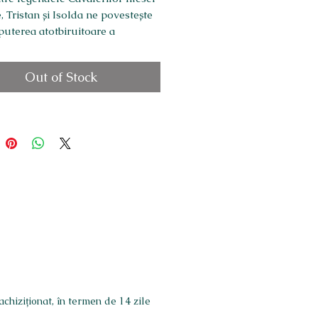
 Tristan și Isolda ne povestește
puterea atotbiruitoare a
i.
 adaptată de Mircea Bujoreanu,
Out of Stock
și ilustrații de Bogdan Gărgăriță
ni
 cartonată, laminată mat
chiziționat, în termen de 14 zile