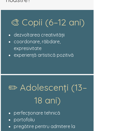
🎨 Copii (6–12 ani)
dezvoltarea creativității
coordonare, răbdare,
expresivitate
experiență artistică pozitivă
✏️ Adolescenți (13–
18 ani)
perfecționare tehnică
portofoliu
pregătire pentru admitere la