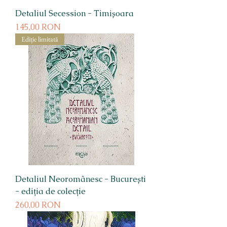
Detaliul Secession - Timișoara
Preț
145,00 RON
Ediție limitată
Detaliul Neoromânesc - București
- ediția de colecție
Preț
260,00 RON