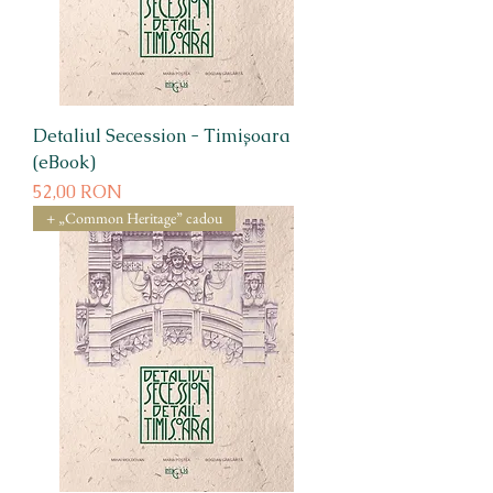
Detaliul Secession - Timișoara
(eBook)
Preț
52,00 RON
+ „Common Heritage” cadou