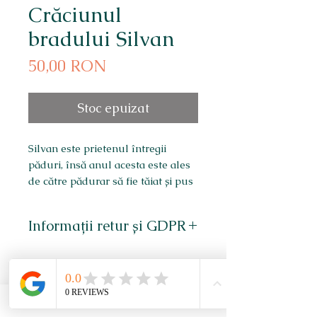
Crăciunul
bradului Silvan
Preț
50,00 RON
Stoc epuizat
Silvan este prietenul întregii
păduri, însă anul acesta este ales
de către pădurar să fie tăiat și pus
drept brad de Crăciun. Animalele
pădurii pun la cale un plan măreț
Informații retur și GDPR
de a-l salva.
Poveste de Bogdan Gărgăriță,
*Pentru vânzările în mediul online
copertă și ilustrații de Maria
cumpărătorul trebuie să știe că are
Poștea
dreptul să returneze produsul
15 pagini
achiziționat, în termen de 14 zile
Newsletter
copertă buretată, laminată mat
calendaristice de la data primirii