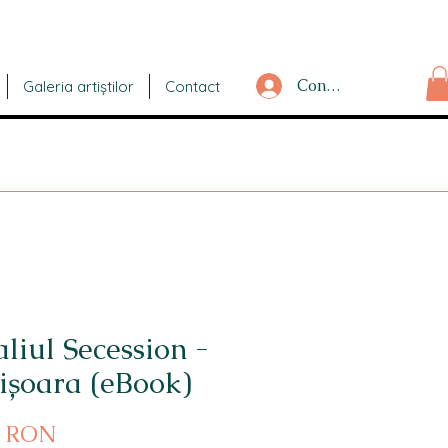
Conectează-te
Galeria artiștilor
Contact
liul Secession -
ișoara (eBook)
Preț
0 RON