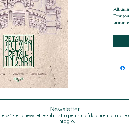
Albumul
Timișoa
ornamen
patrimo
Arhitec
Mișcare
internaț
secolulu
primele
XX-lea.
interpre
numeșt
Style, în
Glasgow
iar în A
Newsletter
Artiști
influenț
ează-te la newsletter-ul nostru pentru a fi la curent cu noile a
Intaglio.
variantă
istoria,