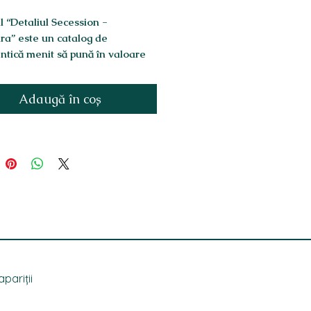
 “Detaliul Secession -
ra” este un catalog de
tică menit să pună în valoare
niul arhitectural local.
tura Secession face parte din
Adaugă în coș
a 1900
, un fenomen
ional care a luat naștere la finele
i al XIX-lea și s-a întins până la
 două decenii ale secolului al
 Această mișcare a avut diferite
tări și denumiri: în Franța se
e Art Nouveau sau Le Modern
 Italia Stile Liberty, în Scoția
 Style, în Germania Jugendstil,
ustria și Ungaria Secession.
i maghiari se detașează de
a austriacă și își creează propria
pariții
 a artei 1900, inspirată după
 arta și meșteșugurile populare