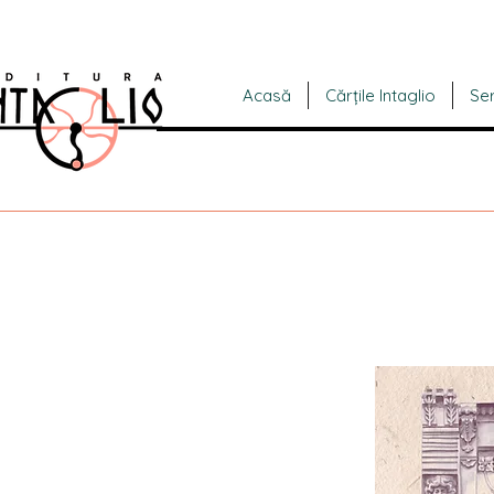
Acasă
Cărțile Intaglio
Ser